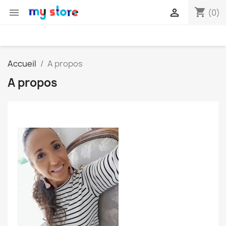
shopping_cart


(0)
Accueil
A propos
A propos